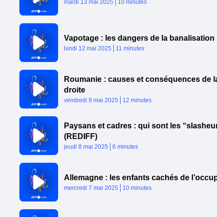
Published At
Time
mardi 13 mai 2025
10 minutes
Vapotage : les dangers de la banalisation
Published At
Time
lundi 12 mai 2025
11 minutes
Roumanie : causes et conséquences de la
droite
Published At
Time
vendredi 9 mai 2025
12 minutes
Paysans et cadres : qui sont les “slasheu
(REDIFF)
Published At
Time
jeudi 8 mai 2025
6 minutes
Allemagne : les enfants cachés de l’occup
Published At
Time
mercredi 7 mai 2025
10 minutes