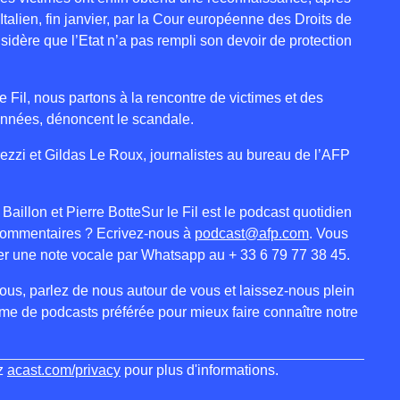
Italien, fin janvier, par la Cour européenne des Droits de
dère que l’Etat n’a pas rempli son devoir de protection
 Fil, nous partons à la rencontre de victimes et des
 années, dénoncent le scandale.
rezzi et Gildas Le Roux, journalistes au bureau de l’AFP
aillon et Pierre BotteSur le Fil est le podcast quotidien
commentaires ? Ecrivez-nous à
podcast@afp.com
. Vous
r une note vocale par Whatsapp au + 33 6 79 77 38 45.
us, parlez de nous autour de vous et laissez-nous plein
orme de podcasts préférée pour mieux faire connaître notre
ez
acast.com/privacy
pour plus d'informations.