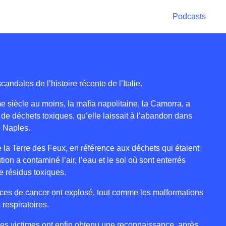
Podcasts
candales de l’histoire récente de l’Italie.
 siècle au moins, la mafia napolitaine, la Camorra, a
 de déchets toxiques, qu’elle laissait à l’abandon dans
 Naples.
 la Terre des Feux, en référence aux déchets qui étaient
ution a contaminé l’air, l’eau et le sol où sont enterrés
e résidus toxiques.
nces de cancer ont explosé, tout comme les malformations
respiratoires.
 les victimes ont enfin obtenu une reconnaissance, après