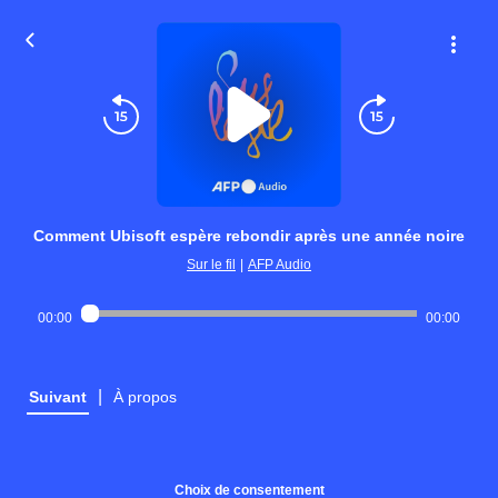
Comment Ubisoft espère rebondir après une année noire
Sur le fil
|
AFP Audio
00:00
00:00
|
Suivant
À propos
Choix de consentement