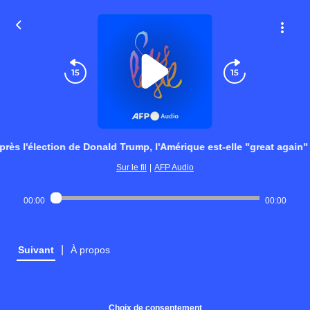
près l'élection de Donald Trump, l'Amérique est-elle "great again
Sur le fil
|
AFP Audio
00:00
00:00
|
Suivant
À propos
Choix de consentement