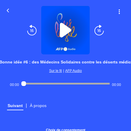
Bonne idée #6 : des Médecins Solidaires contre les déserts médi
Sur le fil
|
AFP Audio
00:00
00:00
|
Suivant
À propos
Choix de consentement