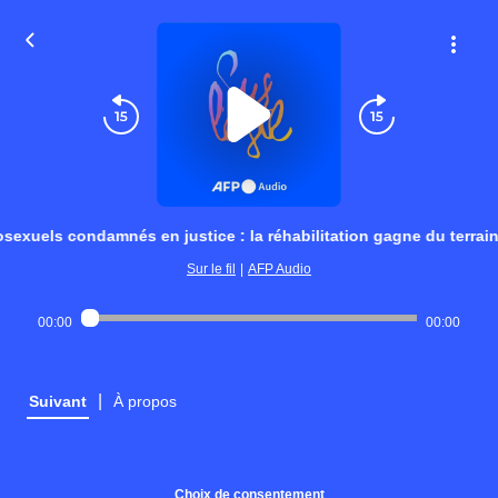
exuels condamnés en justice : la réhabilitation gagne du terrai
Sur le fil
|
AFP Audio
00:00
00:00
|
Suivant
À propos
Choix de consentement