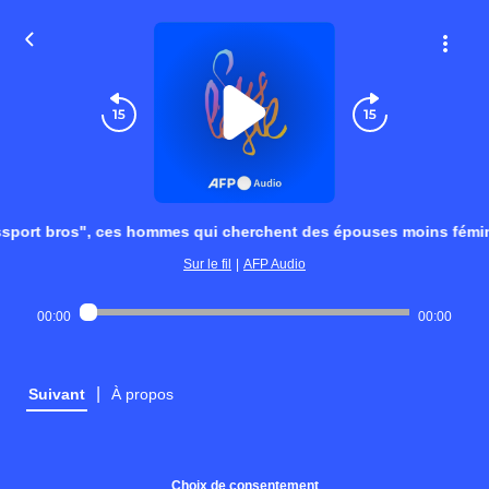
sport bros", ces hommes qui cherchent des épouses moins fémini
Sur le fil
|
AFP Audio
00:00
00:00
|
Suivant
À propos
Choix de consentement