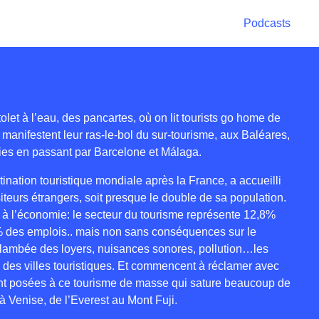
Podcasts
olet à l’eau, des pancartes, où on lit tourists go home de
manifestent leur ras-le-bol du sur-tourisme, aux Baléares,
ies en passant par Barcelone et Málaga.
nation touristique mondiale après la France, a accueilli
iteurs étrangers, soit presque le double de sa population.
e à l’économie: le secteur du tourisme représente 12,8%
% des emplois.. mais non sans conséquences sur le
Flambée des loyers, nuisances sonores, pollution…les
e des villes touristiques. Et commencent à réclamer avec
ent posées à ce tourisme de masse qui sature beaucoup de
à Venise, de l’Everest au Mont Fuji.