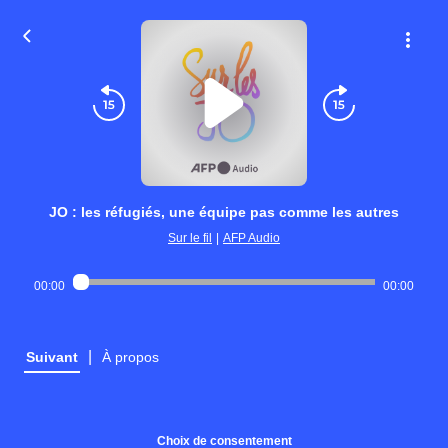
JO : les réfugiés, une équipe pas comme les autres
Sur le fil
|
AFP Audio
00:00
00:00
|
Suivant
À propos
Choix de consentement