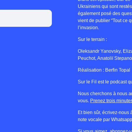
Ukrainiens qui sont restés
également posé des questi
vient de publier “Tout ce 
l’invasion.
Sur le terrain :
Oleksandr Yanovsky, Eliz
Peuchot, Anatoliï Stepan
Réalisation : Berfin Topal
Sur le Fil est le podcast
Nous cherchons à nous am
vous.
Prenez trois minutes
Et bien sûr, écrivez-nous 
note vocale par Whatsapp
Si vous aimez, abonnez-vo