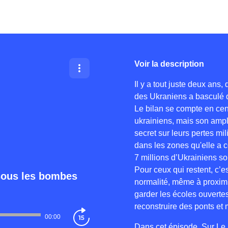
Voir la description
Il y a tout juste deux ans,
des Ukraniens a basculé d
Le bilan se compte en cent
ukrainiens, mais son ampl
secret sur leurs pertes mil
dans les zones qu'elle a co
7 millions d’Ukrainiens son
Pour ceux qui restent, c’
 sous les bombes
normalité, même à proximi
garder les écoles ouvertes
reconstruire des ponts et
00:00
Dans cet épisode, Sur Le 