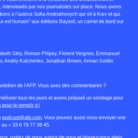
, interviewés par nos journalistes sur place. Nous avons
ons à l’autrice Sofia Andrukhovych qui vit à Kiev et qui
qui est humain” aux éditions Bayard, un carnet de bord sur
abeth Striy, Roman Pilipey, Florent Vergnes, Emmanuel
ov, Andriy Kalchenko, Jonathan Brown, Arman Soldin
 quotidien de l'AFP. Vous avez des commentaires ?
éliorer tous les jours et avons préparé un sondage pour
 pour le remplir ici
à
podcast@afp.com
. Vous pouvez aussi nous envoyer une
 au + 33 6 79 77 38 45.
us, parlez de nous autour de vous et laissez-nous plein