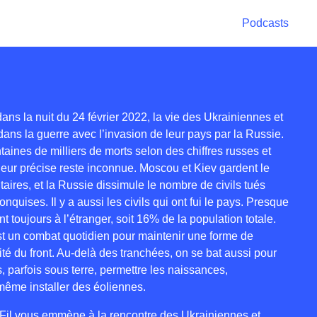
Podcasts
 dans la nuit du 24 février 2022, la vie des Ukrainiennes et
ans la guerre avec l’invasion de leur pays par la Russie.
aines de milliers de morts selon des chiffres russes et
eur précise reste inconnue. Moscou et Kiev gardent le
itaires, et la Russie dissimule le nombre de civils tués
nquises. Il y a aussi les civils qui ont fui le pays. Presque
t toujours à l’étranger, soit 16% de la population totale.
est un combat quotidien pour maintenir une forme de
té du front. Au-delà des tranchées, on se bat aussi pour
, parfois sous terre, permettre les naissances,
 même installer des éoliennes.
Fil vous emmène à la rencontre des Ukrainiennes et