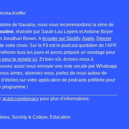
ncela-Kieffer
'histoire de Navalny, nous vous recommandons la série de
outine
, réalisée par Sarah-Lou Lepers et Antoine Boyer
et Jonathan Brown. A
écouter sur Spotify
,
Apple
,
Deezer
e votre choix. Sur le Fil est le podcast quotidien de l'AFP.
éliorer tous les jours et avons préparé un sondage pour
 pour le remplir ici
. Et bien sûr, écrivez-nous à
pouvez aussi nous envoyer une note vocale par Whatsapp
 vous aimez, abonnez-vous, parlez de nous autour de
 d’étoiles sur votre application de podcasts préférée pour
re programme !
ez
acast.com/privacy
pour plus d'informations.
News, Society & Culture, Education