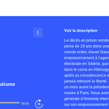
Voir la description
Le décès en prison vendre
peine de 19 ans dans une c
monde entier. Alexeï Nava
empoisonnement à l'agent
électorale en Sibérie, que
dans le coma en Allemagne 
après sa convalescence et a
jamais retrouvé la liberté
 séisme
un mois avant la présidenti
russes à Paris. Nous avon
générale d’Amnesty intern
00:00
sur son empoisonnement e