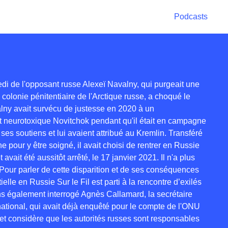
Podcasts
di de l'opposant russe Alexeï Navalny, qui purgeait une
olonie pénitentiaire de l'Arctique russe, a choqué le
lny avait survécu de justesse en 2020 à un
 neurotoxique Novitchok pendant qu'il était en campagne
 ses soutiens et lui avaient attribué au Kremlin. Transféré
pour y être soigné, il avait choisi de rentrer en Russie
vait été aussitôt arrêté, le 17 janvier 2021. Il n'a plus
. Pour parler de cette disparition et de ses conséquences
elle en Russie Sur le Fil est parti à la rencontre d’exilés
s également interrogé Agnès Callamard, la secrétaire
ational, qui avait déjà enquêté pour le compte de l'ONU
t considère que les autorités russes sont responsables