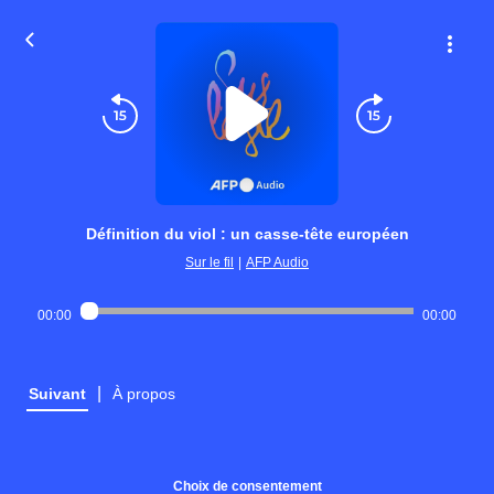
Définition du viol : un casse-tête européen
Sur le fil
|
AFP Audio
00:00
00:00
|
Suivant
À propos
Choix de consentement