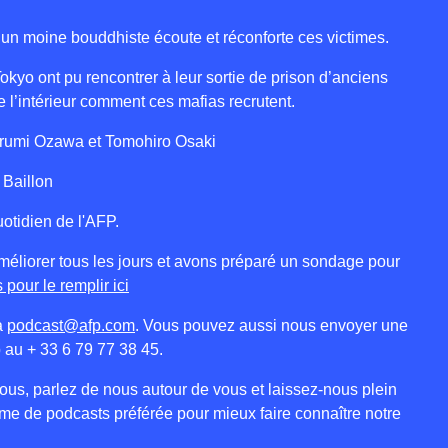
un moine bouddhiste écoute et réconforte ces victimes.
okyo ont pu rencontrer à leur sortie de prison d’anciens
e l’intérieur comment ces mafias recrutent.
Harumi Ozawa et Tomohiro Osaki
 Baillon
uotidien de l'AFP.
éliorer tous les jours et avons préparé un sondage pour
 pour le remplir ici
à
podcast@afp.com
. Vous pouvez aussi nous envoyer une
 au + 33 6 79 77 38 45.
us, parlez de nous autour de vous et laissez-nous plein
orme de podcasts préférée pour mieux faire connaître notre