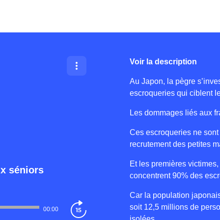
Voir la description
Au Japon, la pègre s’inves
escroqueries qui ciblent 
Les dommages liés aux fr
Ces escroqueries ne sont 
recrutement des petites m
Et les premières victimes,
ux séniors
concentrent 90% des escr
Car la population japonais
soit 12,5 millions de pers
00:00
isolées.