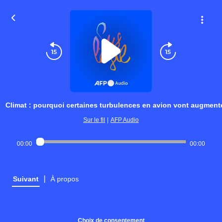
Climat : pourquoi certaines turbulences en avion vont augment
Sur le fil
|
AFP Audio
00:00
00:00
|
Suivant
À propos
Choix de consentement