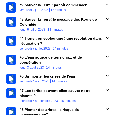
#2 Sauver la Terre : par où commencer
Published At
Time
vendredi 2 juin 2023
12 minutes
#3 Sauver la Terre: le message des Kogis de
Colombie
Published At
Time
jeudi 6 juillet 2023
14 minutes
#4 Transition écologique : une révolution dans
l'éducation ?
Published At
Time
vendredi 7 juillet 2023
14 minutes
#5 L'eau source de tensions... et de
coopération
Published At
Time
jeudi 3 août 2023
14 minutes
#6 Surmonter les crises de l'eau
Published At
Time
vendredi 4 août 2023
14 minutes
#7 Les forêts peuvent-elles sauver notre
planète ?
Published At
Time
mercredi 6 septembre 2023
16 minutes
#8 Planter des arbres, le risque du
“greenwashing”