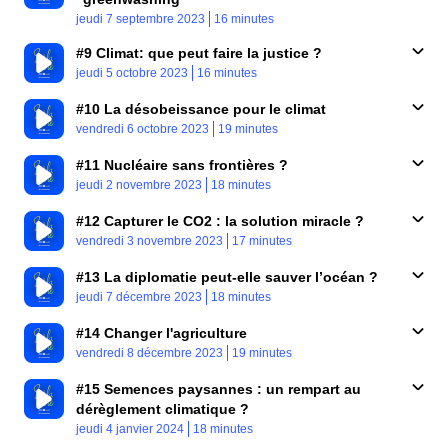
Published At
Time
jeudi 7 septembre 2023
16 minutes
#9 Climat: que peut faire la justice ?
Published At
Time
jeudi 5 octobre 2023
16 minutes
#10 La désobeissance pour le climat
Published At
Time
vendredi 6 octobre 2023
19 minutes
#11 Nucléaire sans frontières ?
Published At
Time
jeudi 2 novembre 2023
18 minutes
#12 Capturer le CO2 : la solution miracle ?
Published At
Time
vendredi 3 novembre 2023
17 minutes
#13 La diplomatie peut-elle sauver l’océan ?
Published At
Time
jeudi 7 décembre 2023
18 minutes
#14 Changer l'agriculture
Published At
Time
vendredi 8 décembre 2023
19 minutes
#15 Semences paysannes : un rempart au
dérèglement climatique ?
Published At
Time
jeudi 4 janvier 2024
18 minutes